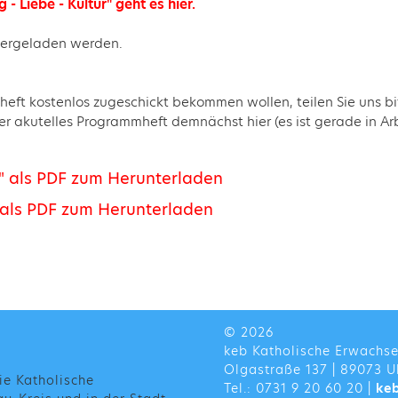
 - Liebe - Kultur" geht es hier.
ntergeladen werden.
eft kostenlos zugeschickt bekommen wollen, teilen Sie uns b
r akutelles Programmheft demnächst hier (es ist gerade in Arb
n" als PDF zum Herunterladen
" als PDF zum Herunterladen
© 2026
keb Katholische Erwachs
Olgastraße 137 | 89073 U
ie Katholische
Tel.: 0731 9 20 60 20 |
ke