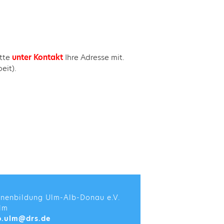
itte
unter Kontakt
Ihre Adresse mit.
eit).
enenbildung Ulm-Alb-Donau e.V.
lm
b.ulm@drs.de