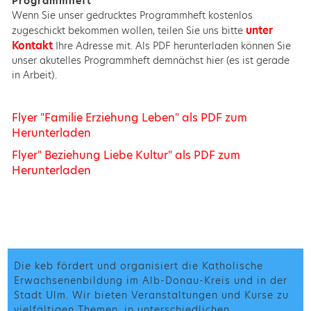
Programmheft
Wenn Sie unser gedrucktes Programmheft kostenlos
unter
zugeschickt bekommen wollen, teilen Sie uns bitte
Kontakt
Ihre Adresse mit. Als PDF herunterladen können Sie
unser akutelles Programmheft demnächst hier (es ist gerade
in Arbeit).
Flyer "Familie Erziehung Leben" als PDF zum
Herunterladen
Flyer" Beziehung Liebe Kultur" als PDF zum
Herunterladen
Die keb fördert und organisiert die Katholische
Erwachsenenbildung im Alb-Donau-Kreis und in der
Stadt Ulm. Wir bieten Veranstaltungen und Kurse zu
vielfältigen Themen, in unterschiedlichen