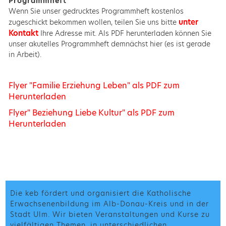
Programmheft
Wenn Sie unser gedrucktes Programmheft kostenlos
unter
zugeschickt bekommen wollen, teilen Sie uns bitte
Kontakt
Ihre Adresse mit. Als PDF herunterladen können Sie
unser akutelles Programmheft demnächst hier (es ist gerade
in Arbeit).
Flyer "Familie Erziehung Leben" als PDF zum
Herunterladen
Flyer" Beziehung Liebe Kultur" als PDF zum
Herunterladen
Die keb fördert und organisiert die Katholische
Erwachsenenbildung im Alb-Donau-Kreis und in der
Stadt Ulm. Wir bieten Veranstaltungen und Kurse zu
vielfältigen Themen, in unterschiedlichen