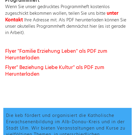
Programmheft
Wenn Sie unser gedrucktes Programmheft kostenlos
unter
zugeschickt bekommen wollen, teilen Sie uns bitte
Kontakt
Ihre Adresse mit. Als PDF herunterladen können Sie
unser akutelles Programmheft demnächst hier (es ist gerade
in Arbeit).
Flyer "Familie Erziehung Leben" als PDF zum
Herunterladen
Flyer" Beziehung Liebe Kultur" als PDF zum
Herunterladen
Die keb fördert und organisiert die Katholische
Erwachsenenbildung im Alb-Donau-Kreis und in der
Stadt Ulm. Wir bieten Veranstaltungen und Kurse zu
vielfältigen Themen, in unterschiedlichen