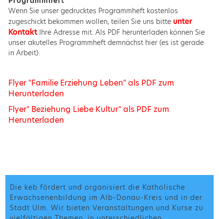
Programmheft
Wenn Sie unser gedrucktes Programmheft kostenlos
unter
zugeschickt bekommen wollen, teilen Sie uns bitte
Kontakt
Ihre Adresse mit. Als PDF herunterladen können Sie
unser akutelles Programmheft demnächst hier (es ist gerade
in Arbeit).
Flyer "Familie Erziehung Leben" als PDF zum
Herunterladen
Flyer" Beziehung Liebe Kultur" als PDF zum
Herunterladen
Die keb fördert und organisiert die Katholische
Erwachsenenbildung im Alb-Donau-Kreis und in der
Stadt Ulm. Wir bieten Veranstaltungen und Kurse zu
vielfältigen Themen, in unterschiedlichen