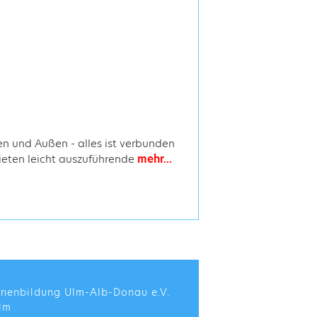
nen und Außen - alles ist verbunden
ieten leicht auszuführende
mehr...
enenbildung Ulm-Alb-Donau e.V.
lm