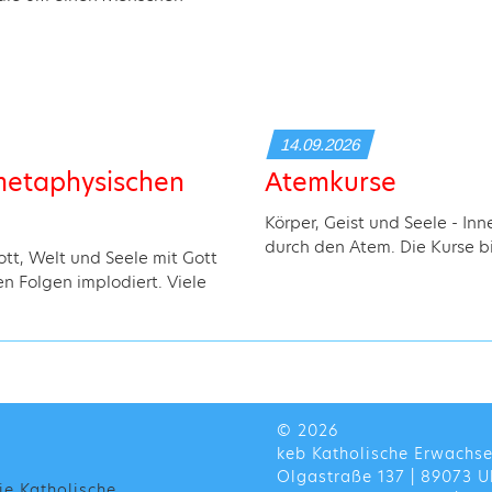
14.09.2026
hmetaphysischen
Atemkurse
Körper, Geist und Seele - In
durch den Atem. Die Kurse b
tt, Welt und Seele mit Gott
en Folgen implodiert. Viele
© 2026
keb Katholische Erwachs
Olgastraße 137 | 89073 U
ie Katholische