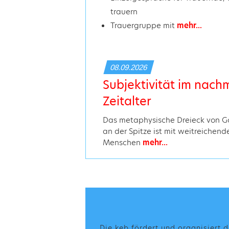
trauern
Trauergruppe mit
mehr...
08.09.2026
Subjektivität im nac
Zeitalter
Das metaphysische Dreieck von Go
an der Spitze ist mit weitreichend
Menschen
mehr...
Die keb fördert und organisiert d