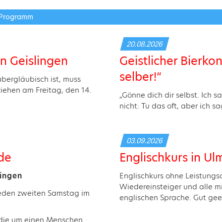
 Programm
20.08.2026
n Geislingen
Geistlicher Bierko
selber!“
bergläubisch ist, muss
ziehen am Freitag, den 14.
„Gönne dich dir selbst. Ich s
nicht: Tu das oft, aber ich sa
03.09.2026
de
Englischkurs in Ul
hingen
Englischkurs ohne Leistungs
Wiedereinsteiger und alle m
jeden zweiten Samstag im
englischen Sprache. Gut geei
 die um einen Menschen